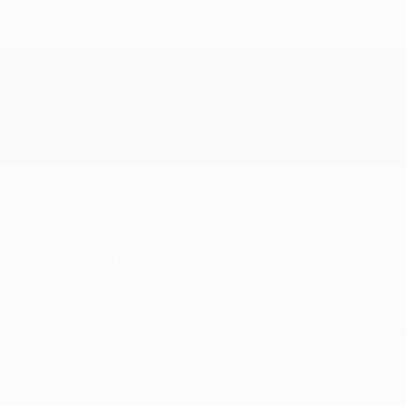
pour vivre au mieux le show.
e de groupes, la phase à élimination directe et la phase final
es équipes s'affrontent dans un format round-robin sur deux j