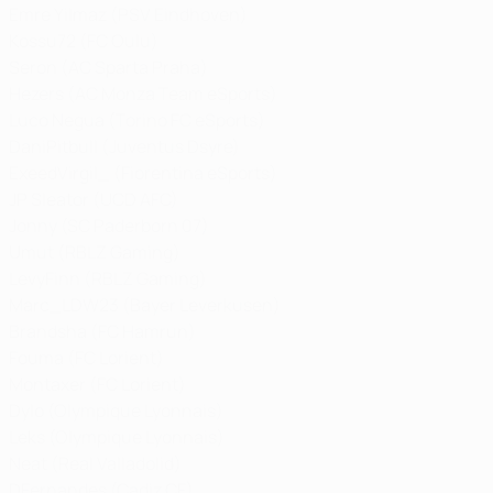
Emre Yilmaz (PSV Eindhoven)
Kossu72 (FC Oulu)
Seron (AC Sparta Praha)
Hezers (AC Monza Team eSports)
Luco Negua (Torino FC eSports)
DaniPitbull (Juventus Dsyre)
ExeedVirgil_ (Fiorentina eSports)
JP Sleator (UCD AFC)
Jonny (SC Paderborn 07)
Umut (RBLZ Gaming)
LevyFinn (RBLZ Gaming)
Marc_LDW23 (Bayer Leverkusen)
Brandsha (FC Hamrun)
Fouma (FC Lorient)
Montaxer (FC Lorient)
Dylo (Olympique Lyonnais)
Leks (Olympique Lyonnais)
Neat (Real Valladolid)
DFernandes (Cadiz CF)