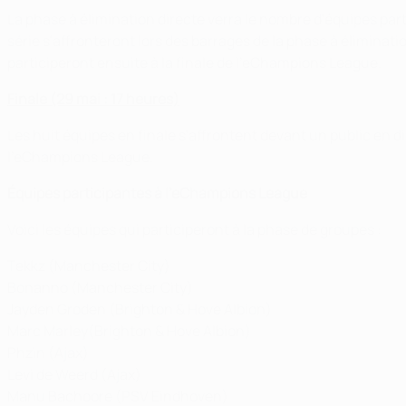
La phase à élimination directe verra le nombre d'équipes part
série s'affronteront lors des barrages de la phase à éliminat
participeront ensuite à la finale de l'eChampions League.
Finale (29 mai : 17 heures)
Les huit équipes en finale s'affrontent devant un public en
l'eChampions League.
Équipes participantes à l'eChampions League
Voici les équipes qui participeront à la phase de groupes :
Tekkz (Manchester City)
Bonanno (Manchester City)
Jayden Groden (Brighton & Hove Albion)
Marc Marley(Brighton & Hove Albion)
Phzin (Ajax)
Levi de Weerd (Ajax)
Manu Bachoore (PSV Eindhoven)