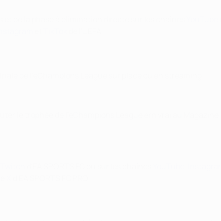
et de la phase à élimination directe sur les chaînes
YouTube
Instagram
et
TikTok
de l'UEFA.
 finale de l'eChampions League sur place ou en streaming.
puter le trophée de l'eChampions League ern vrai au Magazine 
t
Twitch
d'EA SPORTS FC ou sur les chaînes
YouTube
,
Instagra
te
X
d'EA SPORTS FC PRO.