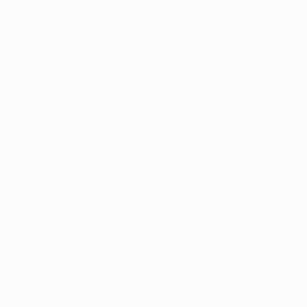
et
Twitch
d'EA SPORTS FC. Vous pouvez également regarder
London, le 29 mai. Cliquez
ICI
pour découvrir comment
m
et
TikTok
de l'UEFA. Vous pourrez également regarder les