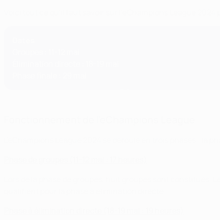
Voici tout ce qu'il faut savoir sur l'eChampions League 2024 
Dates
Groupes : 11-12 mai
Élimination directe : 18-19 mai
Phase finale : 29 mai
Fonctionnement de l'eChampions League
L'eChampions League 2024 se déroule en trois phases : la phas
Phase de groupes (11-12 mai : 17 heures)
Lors de la phase de groupes, huit groupes sont constitués. L
qualifient pour la phase à élimination directe.
Phase à élimination directe (18-19 mai : 19 heures)