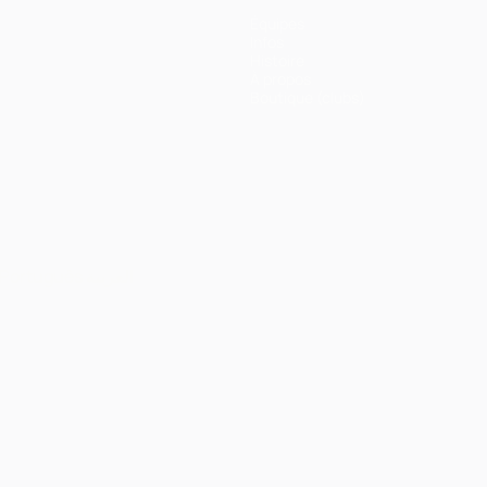
Équipes
Infos
Histoire
À propos
Boutique (clubs)
Português
العربية