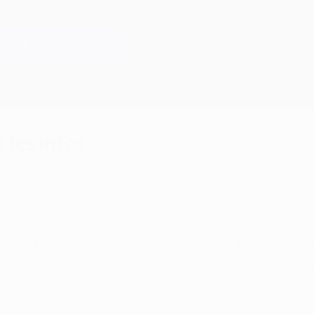
les infos
tation, se déroule en mai.
'Europe se rendent à Londres, en Angleterre, pour se disputer l
trophée de l'eChampions League, mais elle remportera égaleme