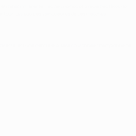
à élimination directe. Les deuxièmes et troisièmes têtes de
mier tour. Les équipes vainqueures de ces matches
 directe, et l'une d'entre eux sera couronnée championne de