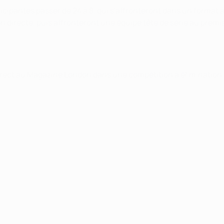
icipantes passer de 24 à 8, qui s'affronteront dans un format 
ion directe, puis affronteront une équipe tête de série au pre
 direct au Magazine London dans une compétition à élimination