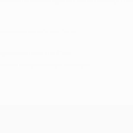
is elles et ils recevront également des récompenses pour le s
é à vos chaînes YouTube ou Twitch.
penses de la saison 9 de FC Pro.
//www.ea.com/games/ea-sports-fc/fc-pro
.