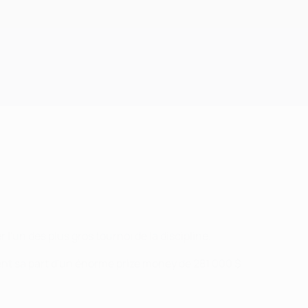
Obtenir
'un des plus gros tournoi de la discipline.
nt sa part d'un énorme prize money de 281 000 $.