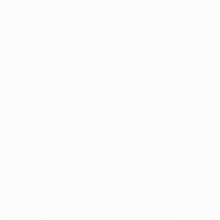
Nicolas99fc (Sevilla FC)
Nacho Abella (Real Oviedo)
Rikhard11 (FC Famalicão)
Jorjewin (Levski Sofia)
Ivanilsonlpvm (Progrès Niederkorn)
Domasas (FK Vilnius)
Ekmenn94 (Club Brugge)
AndreasAa (Raufoss)
Neerven (Raków Częstochowa)
Riptorek (Jagiellonia)
xThomas_om (FC Bayern München)
BVB Feldman (Borussia Dortmund)
AndoniiPM (Atlético de Madrid)
NKantee (PSG)
Isopowerr (Fenerbahçe)
Où regarder l'eChampions League ?
Phase de groupes et phase à élimination directe