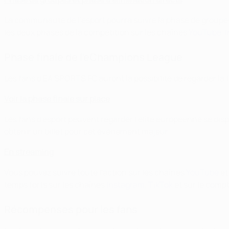
La communauté de l'esport pourra suivre la phase de groupes 
les deux phases de la compétition sur les chaînes
YouTube
,
Phase finale de l'eChampions League
Les fans d'EA SPORTS FC auront la possibilité de regarder la
Voir la phase finale sur place
Les fans d'esport peuvent regarder l'élite européenne se dis
obtenir un billet pour cet événement majeur.
En streaming
Vous pouvez suivre toute l'action sur les chaînes
YouTube
e
temps forts sur les chaînes
Instagram
,
TikTok
et sur le comp
Récompenses pour les fans