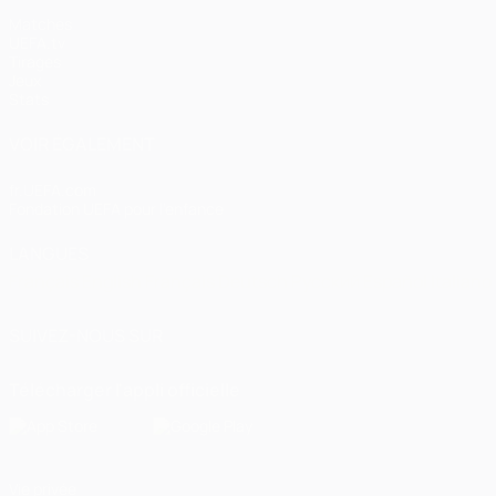
Matches
UEFA.tv
Tirages
Jeux
Stats
VOIR ÉGALEMENT
fr.UEFA.com
Fondation UEFA pour l'enfance
LANGUES
Français
English
Français
Deutsch
Русский
Español
Italiano
SUIVEZ-NOUS SUR
Télécharger l'appli officielle
Vie privée