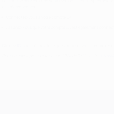
Les fans de pourront non seulement assister au spectacle, ma
ces récompenses :
Connectez-vous à votre compte EA.
Assurez-vous que votre compte EA est également connect
Cliquez
ICI
pour découvrir ce que vous recevrez comme récom
Pour en savoir plus sur la saison 2024 de l'eCL, visitez
https:
UEFA Champions League