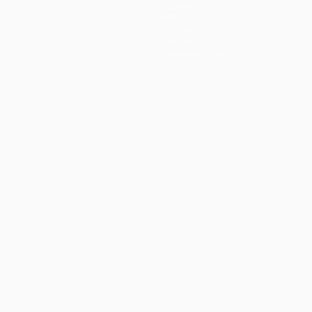
Équipes
Infos
Histoire
À propos
Boutique (clubs)
Português
العربية