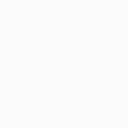
Matches
UEFA.tv
Tirages
Jeux
Stats
VOIR ÉGALEMENT
fr.UEFA.com
Fondation UEFA pour l'enfance
LANGUES
Français
English
Français
Deutsch
Русский
Español
Italiano
SUIVEZ-NOUS SUR
Télécharger l'appli officielle
Vie privée