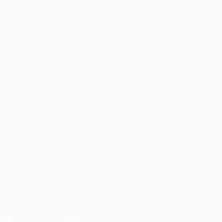
Matches
Équipes
UEFA.tv
Infos
Tirages
Histoire
Jeux
À propos
Stats
Boutique (clubs)
VOIR
ÉGALEMENT
fr.UEFA.com
Fondation
UEFA pour
l'enfance
LANGUES
Français
English
Français
Deutsch
Русский
Español
Italiano
Português
العربية
SUIVEZ-NOUS SUR
Télécharger l'appli officielle