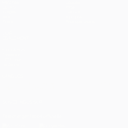
Matches
Équipes
UEFA.tv
Infos
Tirages
Histoire
Jeux
À propos
Stats
Boutique (clubs)
VOIR
ÉGALEMENT
fr.UEFA.com
Fondation
UEFA pour
l'enfance
LANGUES
Français
English
Français
Deutsch
Русский
Español
Italiano
Português
العربية
SUIVEZ-NOUS SUR
Télécharger l'appli officielle