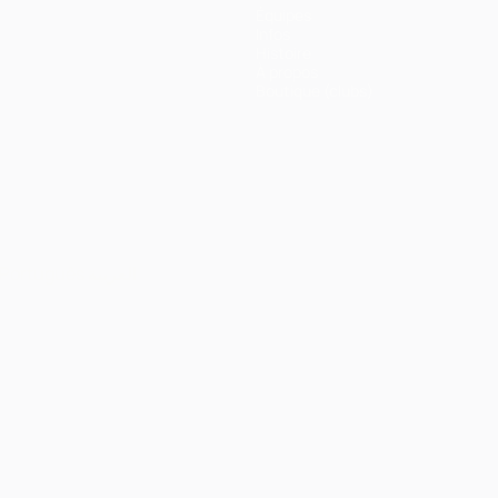
Équipes
Infos
Histoire
À propos
Boutique (clubs)
Português
العربية