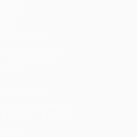
Matches
UEFA.tv
Tirages
Jeux
Stats
VOIR ÉGALEMENT
fr.UEFA.com
Fondation UEFA pour l'enfance
LANGUES
Français
English
Français
Deutsch
Русский
Español
Italiano
SUIVEZ-NOUS SUR
Télécharger l'appli officielle
Vie privée