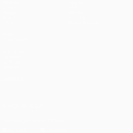
Matches
Équipes
UEFA.tv
Infos
Tirages
Histoire
Jeux
À propos
Stats
Boutique (clubs)
VOIR
ÉGALEMENT
fr.UEFA.com
Fondation
UEFA pour
l'enfance
LANGUES
Français
English
Français
Deutsch
Русский
Español
Italiano
Português
العربية
SUIVEZ-NOUS SUR
Télécharger l'appli officielle