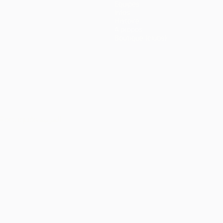
Équipes
Infos
Histoire
À propos
Boutique (clubs)
Português
العربية