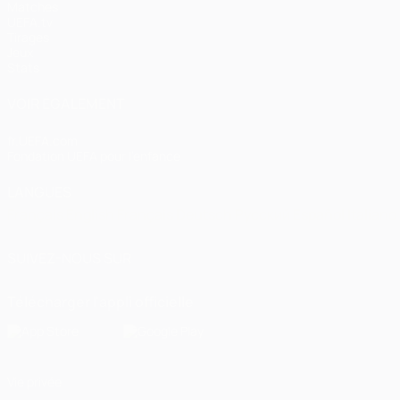
Matches
UEFA.tv
Tirages
Jeux
Stats
VOIR ÉGALEMENT
fr.UEFA.com
Fondation UEFA pour l'enfance
LANGUES
Français
English
Français
Deutsch
Русский
Español
Italiano
SUIVEZ-NOUS SUR
Télécharger l'appli officielle
Vie privée