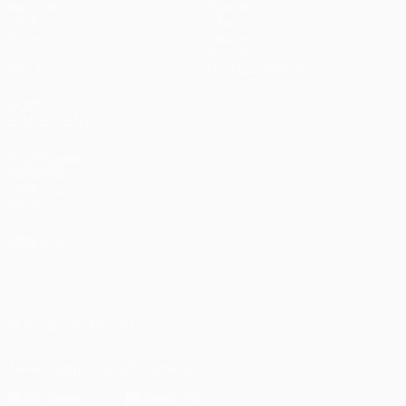
Matches
Équipes
UEFA.tv
Infos
Tirages
Histoire
Jeux
À propos
Stats
Boutique (clubs)
VOIR
ÉGALEMENT
fr.UEFA.com
Fondation
UEFA pour
l'enfance
LANGUES
Français
English
Français
Deutsch
Русский
Español
Italiano
Português
العربية
SUIVEZ-NOUS SUR
Télécharger l'appli officielle