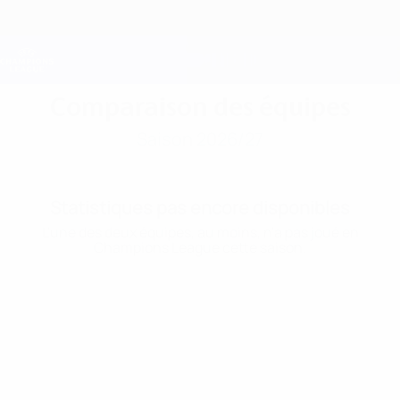
Passer
au
contenu
Champions League officielle
Obtenir
principal
Scores &amp; Fantasy foot en direct
UEFA Champions League
Comparaison des équipes
Saison 2026/27
Statistiques pas encore disponibles
L'une des deux équipes, au moins, n'a pas joué en
Champions League cette saison.