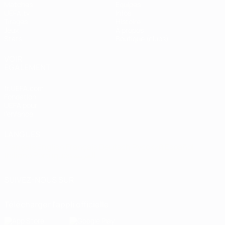
Matches
Équipes
UEFA.tv
Infos
Tirages
Histoire
Jeux
À propos
Stats
Boutique (clubs)
VOIR
ÉGALEMENT
fr.UEFA.com
Fondation
UEFA pour
l'enfance
LANGUES
Français
English
Français
Deutsch
Русский
Español
Italiano
Português
العربية
SUIVEZ-NOUS SUR
Télécharger l'appli officielle