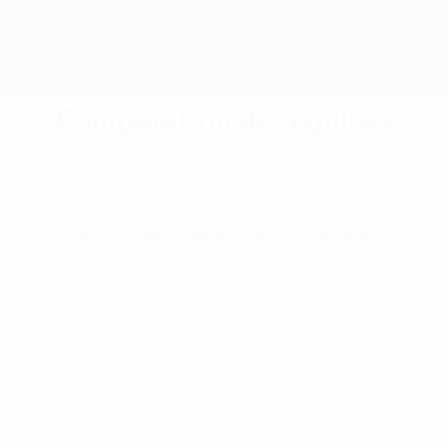
Passer
au
contenu
Champions League officielle
Obtenir
principal
Scores &amp; Fantasy foot en direct
UEFA Champions League
Comparaison des équipes
Saison 2026/27
Statistiques pas encore disponibles
L'une des deux équipes, au moins, n'a pas joué en
Champions League cette saison.