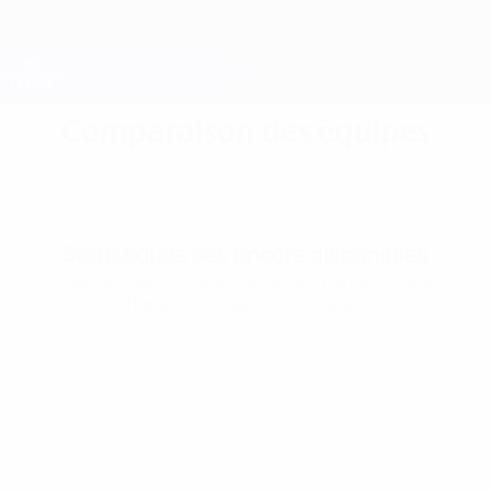
Passer
au
contenu
Champions League officielle
Obtenir
principal
Scores &amp; Fantasy foot en direct
UEFA Champions League
Comparaison des équipes
Saison 2026/27
Statistiques pas encore disponibles
L'une des deux équipes, au moins, n'a pas joué en
Champions League cette saison.