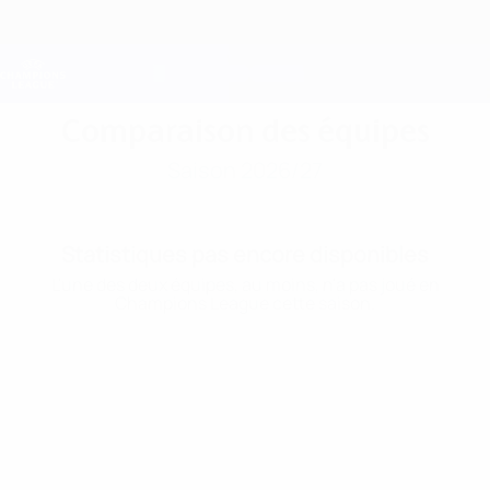
Passer
au
contenu
Champions League officielle
Obtenir
principal
Scores &amp; Fantasy foot en direct
UEFA Champions League
Comparaison des équipes
Saison 2026/27
Statistiques pas encore disponibles
L'une des deux équipes, au moins, n'a pas joué en
Champions League cette saison.