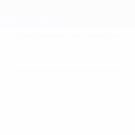
Passer
au
contenu
Champions League officielle
Obtenir
principal
Scores &amp; Fantasy foot en direct
UEFA Champions League
Comparaison des équipes
Saison 2026/27
Statistiques pas encore disponibles
L'une des deux équipes, au moins, n'a pas joué en
Champions League cette saison.