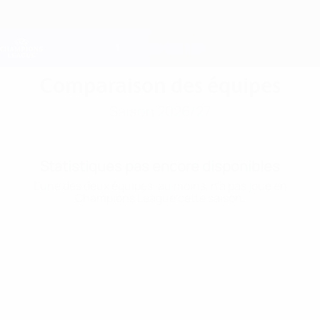
Passer
au
contenu
Champions League officielle
Obtenir
principal
Scores &amp; Fantasy foot en direct
UEFA Champions League
Comparaison des équipes
Saison 2026/27
Statistiques pas encore disponibles
L'une des deux équipes, au moins, n'a pas joué en
Champions League cette saison.