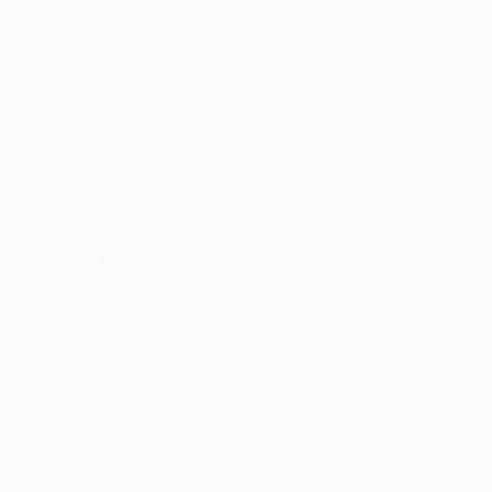
UEFA Champions League
Matches
Équipes
UEFA.tv
Infos
Tirages
Histoire
Jeux
À propos
Stats
Boutique (clubs)
VOIR
ÉGALEMENT
fr.UEFA.com
Fondation
UEFA pour
l'enfance
LANGUES
Français
English
Français
Deutsch
Русский
Español
Italiano
Português
العربية