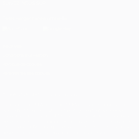
SUIVEZ-NOUS SUR
Télécharger l'appli officielle
Vie privée
Conditions d'utilisation
Politique de cookies
Paramètres des cookies
© 1998-2026 UEFA. Tous droits réservés.
La désignation UEFA, le logo de l'UEFA et toutes les marques liées
aux compétitions de l'UEFA sont protégés en tant que marques
et/ou droits d'auteur de l'UEFA. Toute utilisation de ces marques
déposées à des fins commerciales est interdite. L'utilisation de la
plate-forme UEFA.com implique que vous acceptez les Conditions
générales et les Dispositions en matière de vie privée.