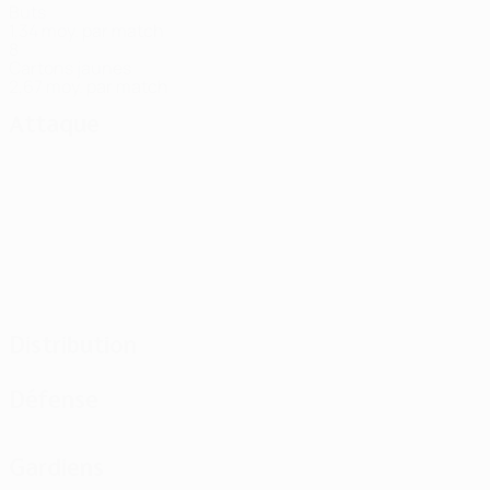
Buts
1,34 moy. par match
8
Cartons jaunes
2,67 moy. par match
Attaque
Distribution
Défense
Gardiens