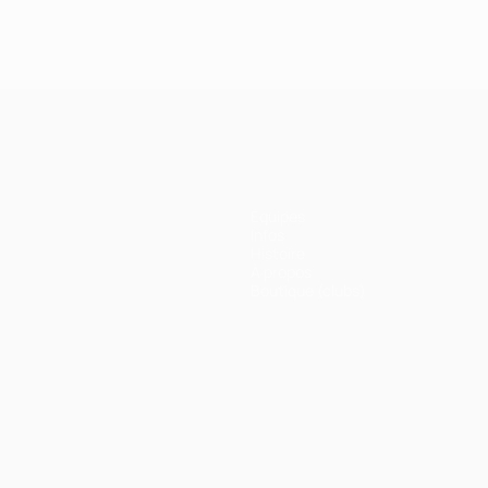
Équipes
Infos
Histoire
À propos
Boutique (clubs)
Português
العربية