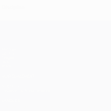
Discipline
UEFA Champions League
Matches
UEFA.tv
Tirages
Jeux
Stats
VOIR ÉGALEMENT
fr.UEFA.com
Fondation UEFA pour l'enfance
LANGUES
Français
English
Français
Deutsch
Русский
Español
Italiano