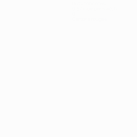
Buts concédés
0,67 moy. par match
0
Cartons rouges