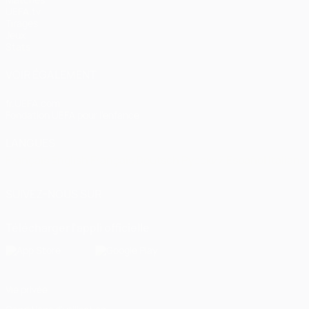
UEFA.tv
Tirages
Jeux
Stats
VOIR ÉGALEMENT
fr.UEFA.com
Fondation UEFA pour l'enfance
LANGUES
Français
English
Français
Deutsch
Русский
Español
Italiano
SUIVEZ-NOUS SUR
Télécharger l'appli officielle
Vie privée