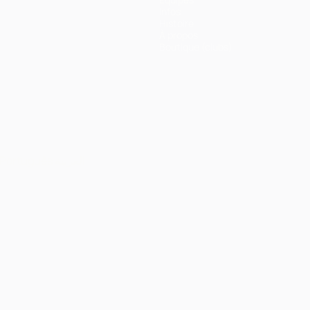
Infos
Histoire
À propos
Boutique (clubs)
Português
العربية