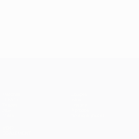
UEFA Champions League
Matches
Équipes
UEFA.tv
Infos
Tirages
Histoire
Jeux
À propos
Stats
Boutique (clubs)
VOIR
ÉGALEMENT