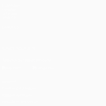
fr.UEFA.com
Fondation
UEFA pour
l'enfance
LANGUES
Français
English
Français
Deutsch
Русский
Español
Italiano
Português
العربية
SUIVEZ-NOUS SUR
Télécharger l'appli officielle
Vie privée
Conditions d'utilisation
Politique de cookies
Paramètres des cookies