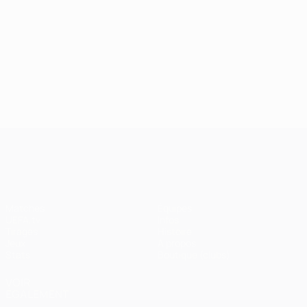
UEFA Champions League
Matches
Équipes
UEFA.tv
Infos
Tirages
Histoire
Jeux
À propos
Stats
Boutique (clubs)
VOIR
ÉGALEMENT