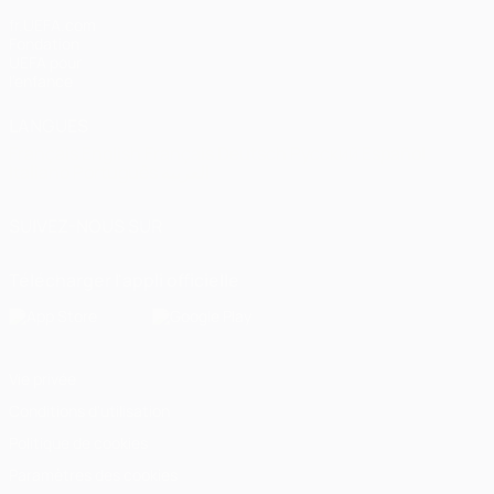
fr.UEFA.com
Fondation
UEFA pour
l'enfance
LANGUES
Français
English
Français
Deutsch
Русский
Español
Italiano
Português
العربية
SUIVEZ-NOUS SUR
Télécharger l'appli officielle
Vie privée
Conditions d'utilisation
Politique de cookies
Paramètres des cookies