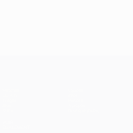
UEFA Champions League
Matches
Équipes
UEFA.tv
Infos
Tirages
Histoire
Jeux
À propos
Stats
Boutique (clubs)
VOIR
ÉGALEMENT