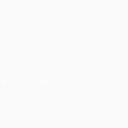
fr.UEFA.com
Fondation
UEFA pour
l'enfance
LANGUES
Français
English
Français
Deutsch
Русский
Español
Italiano
Português
العربية
SUIVEZ-NOUS SUR
Télécharger l'appli officielle
Vie privée
Conditions d'utilisation
Politique de cookies
Paramètres des cookies