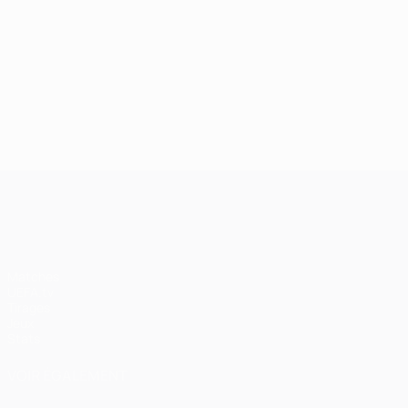
UEFA Champions League
Matches
UEFA.tv
Tirages
Jeux
Stats
VOIR ÉGALEMENT