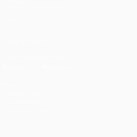
fr.UEFA.com
Fondation UEFA pour l'enfance
LANGUES
Français
English
Français
Deutsch
Русский
Español
Italiano
SUIVEZ-NOUS SUR
Télécharger l'appli officielle
Vie privée
Conditions d'utilisation
Politique de cookies
Paramètres des cookies
© 1998-2026 UEFA. Tous droits réservés.