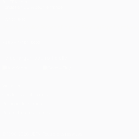
fr.UEFA.com
Fondation UEFA pour l'enfance
LANGUES
Français
English
Français
Deutsch
Русский
Español
Italiano
SUIVEZ-NOUS SUR
Télécharger l'appli officielle
Vie privée
Conditions d'utilisation
Politique de cookies
Paramètres des cookies
© 1998-2026 UEFA. Tous droits réservés.