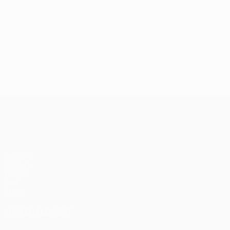
UEFA Champions League
Matches
UEFA.tv
Tirages
Jeux
Stats
VOIR ÉGALEMENT