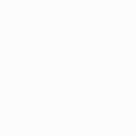
Buts
Buts concédés
3 moy. par match
2
0
Cartons jaunes
Cartons rouges
1 moy. par match
Attaque
Distribution
Défense
Gardiens