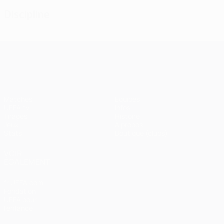
Discipline
UEFA Champions League
Matches
Équipes
UEFA.tv
Infos
Tirages
Histoire
Jeux
À propos
Stats
Boutique (clubs)
VOIR
ÉGALEMENT
fr.UEFA.com
Fondation
UEFA pour
l'enfance