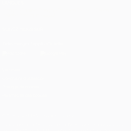
LANGUES
Français
English
Français
Deutsch
Русский
Español
Italiano
Português
العربية
SUIVEZ-NOUS SUR
Télécharger l'appli officielle
Vie privée
Conditions d'utilisation
Politique de cookies
Paramètres des cookies
© 1998-2026 UEFA. Tous droits réservés.
La désignation UEFA, le logo de l'UEFA et toutes les marques liées
aux compétitions de l'UEFA sont protégés en tant que marques