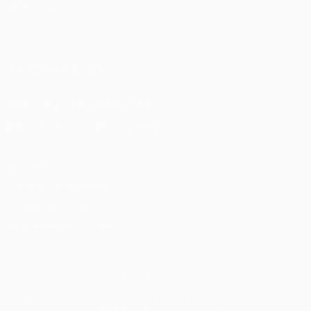
LANGUES
Français
English
Français
Deutsch
Русский
Español
Italiano
Português
العربية
SUIVEZ-NOUS SUR
Télécharger l'appli officielle
Vie privée
Conditions d'utilisation
Politique de cookies
Paramètres des cookies
© 1998-2026 UEFA. Tous droits réservés.
La désignation UEFA, le logo de l'UEFA et toutes les marques liées
aux compétitions de l'UEFA sont protégés en tant que marques