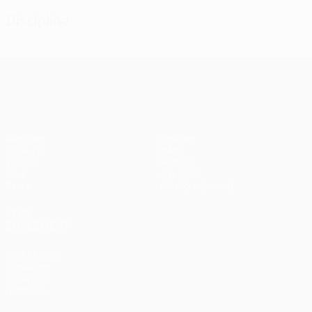
Discipline
UEFA Champions League
Matches
Équipes
UEFA.tv
Infos
Tirages
Histoire
Jeux
À propos
Stats
Boutique (clubs)
VOIR
ÉGALEMENT
fr.UEFA.com
Fondation
UEFA pour
l'enfance