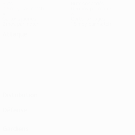
Buts
Buts concédés
0,5 moy. par match
0,5 moy. par match
4
3
Cartons jaunes
Cartons rouges
2 moy. par match
1,5 moy. par match
Attaque
Distribution
Défense
Gardiens