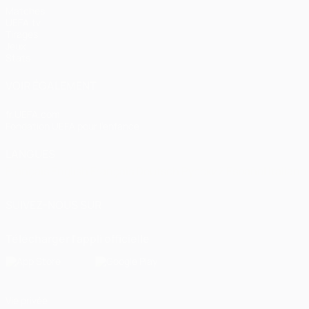
Matches
UEFA.tv
Tirages
Jeux
Stats
VOIR ÉGALEMENT
fr.UEFA.com
Fondation UEFA pour l'enfance
LANGUES
Français
English
Français
Deutsch
Русский
Español
Italiano
SUIVEZ-NOUS SUR
Télécharger l'appli officielle
Vie privée