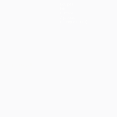
Équipes
Infos
Histoire
À propos
Boutique (clubs)
Português
العربية