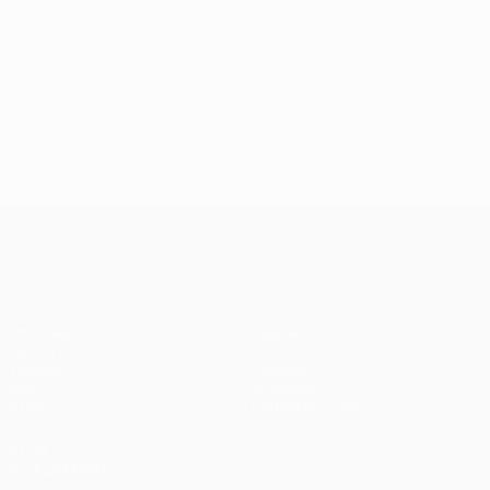
UEFA Champions League
Matches
Équipes
UEFA.tv
Infos
Tirages
Histoire
Jeux
À propos
Stats
Boutique (clubs)
VOIR
ÉGALEMENT