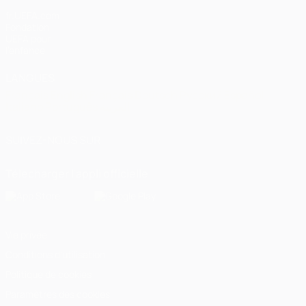
fr.UEFA.com
Fondation
UEFA pour
l'enfance
LANGUES
Français
English
Français
Deutsch
Русский
Español
Italiano
Português
العربية
SUIVEZ-NOUS SUR
Télécharger l'appli officielle
Vie privée
Conditions d'utilisation
Politique de cookies
Paramètres des cookies