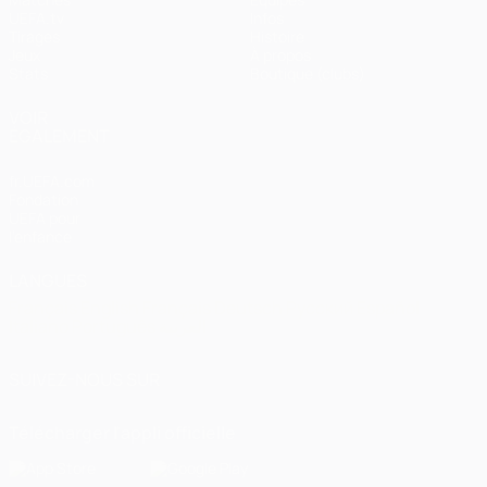
UEFA.tv
Infos
Tirages
Histoire
Jeux
À propos
Stats
Boutique (clubs)
VOIR
ÉGALEMENT
fr.UEFA.com
Fondation
UEFA pour
l'enfance
LANGUES
Français
English
Français
Deutsch
Русский
Español
Italiano
Português
العربية
SUIVEZ-NOUS SUR
Télécharger l'appli officielle