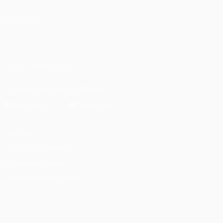
LANGUES
Français
English
Français
Deutsch
Русский
Español
Italiano
Português
العربية
SUIVEZ-NOUS SUR
Télécharger l'appli officielle
Vie privée
Conditions d'utilisation
Politique de cookies
Paramètres des cookies
© 1998-2026 UEFA. Tous droits réservés.