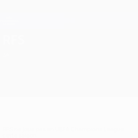
Passer
au
contenu
Champions League officielle
Obtenir
principal
Scores &amp; Fantasy foot en direct
UEFA Champions League
FC RFS UEFA Champions League 2026/27
RFS
LVA
RFS ne joue pas en UEFA Champions League
cette saison