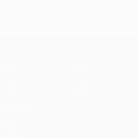
Articles
UEFA Champions League
Matches
Équipes
UEFA.tv
Infos
Tirages
Histoire
Jeux
À propos
Stats
Boutique (clubs)
VOIR
ÉGALEMENT
fr.UEFA.com
Fondation
UEFA pour
l'enfance