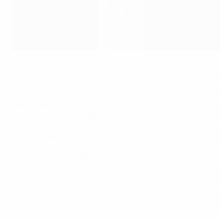
La Coupe des Régions de l'UEFA
©UEFA.com
La phase finale de la Coupe des Régions de l'UEFA, qui a lie
Chaque nation membre de l'UEFA peut inscrire un représent
dispute un tour préliminaire, qui consiste en un tournoi o
intermédiaire. À ce stade-là, les équipes sont placées dans
L'organisateur de la phase finale est désigné parmi les hui
Règlement (en anglais)
Le règlement de la Coupe des Régions de l'UEFA est d'abord
l'UEFA. Il est ensuite soumis à l'approbation de la Commissi
Pour pouvoir participer à la Coupe des Régions de l'UEFA 201