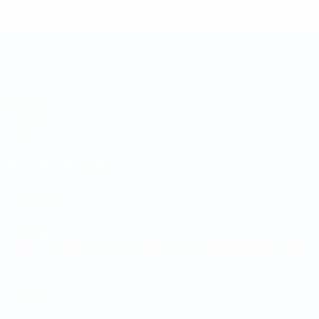
Coupe des régions
Matches
Tirages
Groupes
Stats
LES SITES DE L'UEFA
fr.UEFA.com
Fondation UEFA pour l'enfance
LANGUES
Français
English
Français
Deutsch
Русский
Español
Italiano
Vie privée