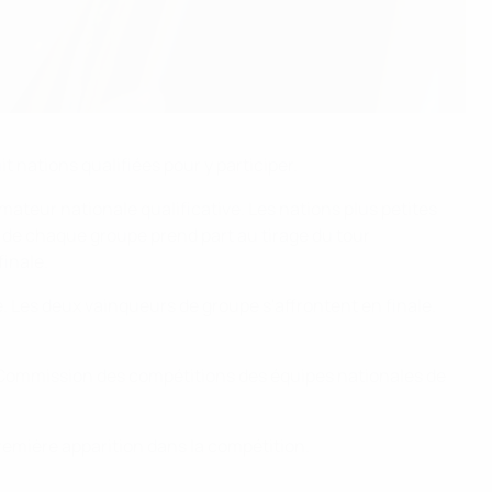
t nations qualifiées pour y participer.
teur nationale qualificative. Les nations plus petites
r de chaque groupe prend part au tirage du tour
finale.
e. Les deux vainqueurs de groupe s'affrontent en finale.
la Commission des compétitions des équipes nationales de
 première apparition dans la compétition.