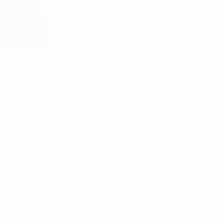
u tous les deux ans depuis 1999, est organisée par l'une des hui
ant amateur, soit un club ayant remporté une compétition ama
ù les équipes sont réparties en plusieurs groupes. Le vainqueu
 huit groupes, dont les vainqueurs se qualifient pour la phase 
t finalistes, qui sont ensuite répartis en deux groupes de quatr
 rédigé par l'Administration de l'UEFA avant d'être soumis à 
on et ratifié par le Comité exécutif de l'UEFA.
1, les joueurs doivent avoir entre 19 et 39 ans le jour de leur