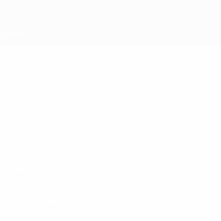
Passer
au
contenu
principal
Coupe des régions
RAJMOND
Rajmond Buqaj Stats
BUQAJ
Rijeka
Comparer
Accueil
Pas de données disponibles pour ce joueur