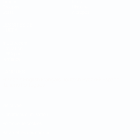
Tirages
Infos
Groupes
Histoire
Stats
À propos
LES SITES DE
L'UEFA
fr.UEFA.com
Fondation
UEFA pour
l'enfance
LANGUES
Français
English
Français
Deutsch
Русский
Español
Italiano
Português
Vie privée
Conditions d'utilisation
Politique de cookies
Paramètres des cookies