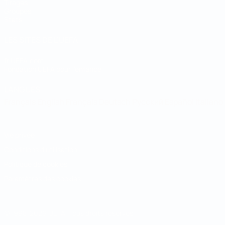
Tirages
Groupes
Stats
LES SITES DE L'UEFA
fr.UEFA.com
Fondation UEFA pour l'enfance
LANGUES
Français
English
Français
Deutsch
Русский
Español
Italiano
Vie privée
Conditions d'utilisation
Politique de cookies
Paramètres des cookies
© 1998-2026 UEFA. Tous droits réservés.