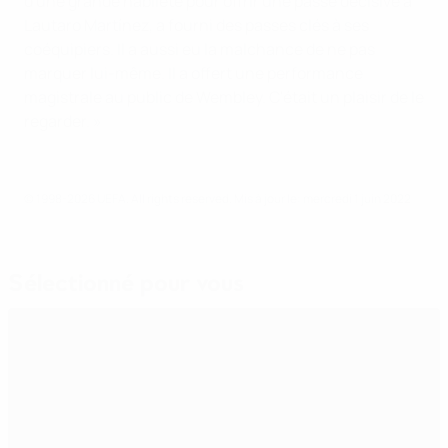
d'une grande habileté pour offrir une passe décisive à
Lautaro Martínez, a fourni des passes clés à ses
coéquipiers. Il a aussi eu la malchance de ne pas
marquer lui-même. Il a offert une performance
magistrale au public de Wembley. C'était un plaisir de le
regarder. »
© 1998-2026 UEFA. All rights reserved.
Mis à jour le: mercredi 1 juin 2022
Sélectionné pour vous