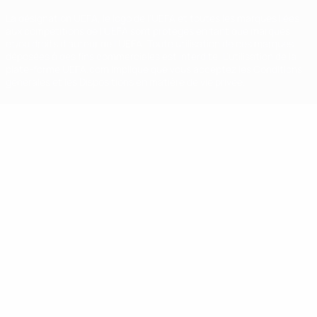
La désignation UEFA, le logo de l'UEFA et toutes les marques liées
aux compétitions de l'UEFA sont protégés en tant que marques
et/ou droits d'auteur de l'UEFA. Toute utilisation de ces marques
déposées à des fins commerciales est interdite. L'utilisation de la
plate-forme UEFA.com implique que vous acceptez les Conditions
générales et les Dispositions en matière de vie privée.