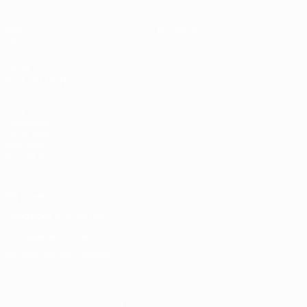
Match
Boutique
Infos
VOIR
ÉGALEMENT
fr.UEFA.com
Fondation
UEFA pour
l'enfance
Boutique
Vie privée
Conditions d'utilisation
Politique de cookies
Paramètres des cookies
© 1998-2026 UEFA. Tous droits réservés.