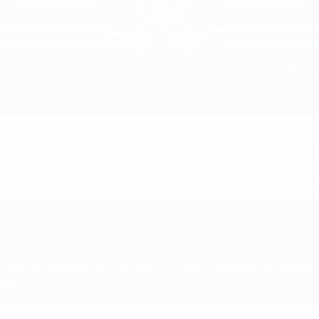
 3-0 à Wembley le 1er juin pour s'offrir la première Finalissim
e a obtenu ca place dans la Finalissima, ses joueurs star et le
gues d'Amérique du Sud, dans une confrontation convenue ap
2021.