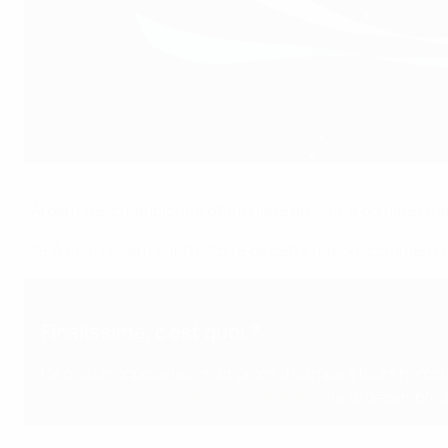
L'Argentine, vainqueur de la Finalissima à Wembley le 1er juin
Getty Images
L'Argentine, championne d'Amérique du Sud, a dominé l'Italie
UEFA.com revient sur l'histoire de cette nation, comment ell
Finalissima, c'est quoi ?
Ce match oppose les champions d'Europe à leurs homolo
protocole d'accord renouvelé et étendu
le 15 décembre 