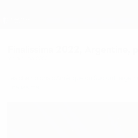
Passer
au
contenu
principal
Finalissima
Finalissima 2022, Argentine, p
mardi 31 mai 2022
Les champions d'Amérique du Sud ont largemen
Finalissima.