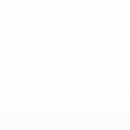
e
e
84
, Messi 90
+3)
e
e
z 7
; Díaz 61
)
cipé à la phase finale de la Coupe du Monde 2006, a été un pili
eur adjoint par Jorge Sampaoli à Séville en 2016, il a endossé 
t a mis fin à 28 ans de disette de trophées pour l'Argentine lors