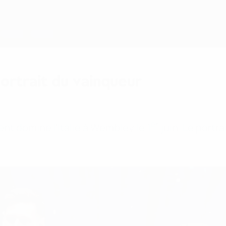
ortrait du vainqueur
er
t dominé l'Italie à Wembley le 1
juin. Le portr