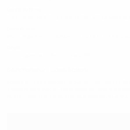
Quarts de finale
e
03/07: Argentine 3-0 Équateur (De Paul 40
, La. Martínez 
Demi-finales
06/07: Argentine 1-1 Colombie (a.p. 3-2 t.a.b.) (La. Martíne
Finale
e
10/07: Argentine 1-0 Brésil (Di María 22
)
Sélectionneur : Lionel Scaloni
Scaloni, qui n'a été sélectionné que sept fois mais a parti
années en Italie avec la Lazio et l'Atalanta. Nommé entraîn
plus tard. Scaloni a pris les rênes de la sélection en 2018 e