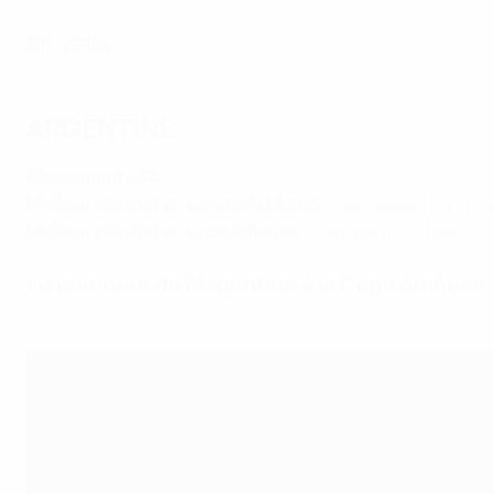
En stats
ARGENTINE
e
Classement FIFA
: 4
Meilleur résultat en Coupe du Monde
: vainqueur (1978, 1
Meilleur résultat en Copa América
: vainqueur (15 fois)
Le parcours de l'Argentine à la Copa América