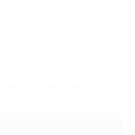
er du Deportivo La Corogne avant de passer plusieurs
le même rôle sous ses ordres avec l'équipe nationale un an
 de la Copa América 2021.