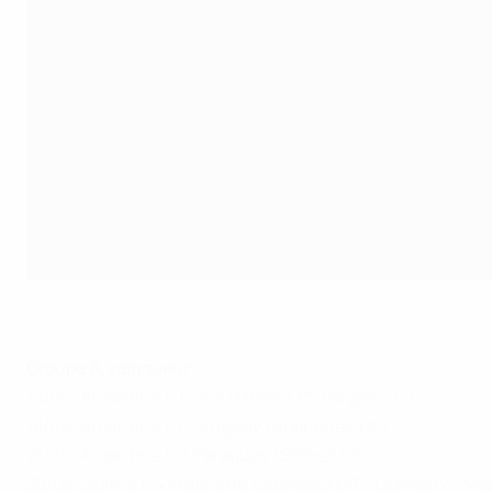
L'Argentine célèbre son triomphe en Copa América 2021
Groupe A, vainqueur
e
e
14/06: Argentine 1-1 Chili (Messi 33
; Vargas 57
)
e
18/06: Argentine 1-0 Uruguay (Rodríguez 13
)
e
21/06: Argentine 1-0 Paraguay (Gómez 10
)
e
e
28/06: Bolivie 1-4 Argentine (Saavedra 60
; Gómez 6
, Me