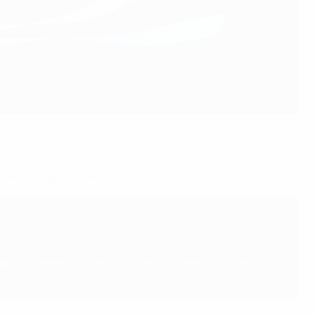
a.
s statistiques essentielles sur la rencontre.
rès la signature par l'UEFA et la CONMEBOL d'un