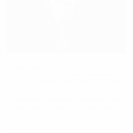
La coupe CONMEBOL-UEFA des Champions.
UEFA
Lorsque l'Argentine a battu l'Italie 3-0 à Wembley le 1er
juin, la nation sud-américaine est devenue la première
à remporter la nouvelle coupe CONMEBOL-UEFA des
champions.
Ce trophée a subi des changements importants depuis
son lancement il y a près de 40 ans, mais conserve son
aspect d'origine.