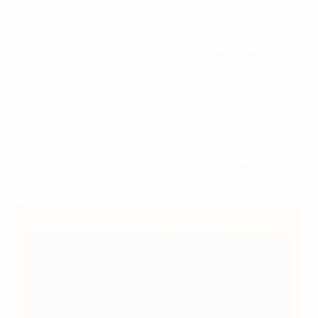
Pesant environ 8,5 kg et mesurant 45 cm de haut, le
trophée est en laiton et recouvert de placage d'argent.
La forme et le design sont à peu près identiques à ceux
de la première édition en 1985, lorsque la France a
battu l'Uruguay à Paris.
Le trophée possède une nouvelle base, dotée d'une
finition nickelée gris foncé, qui aide à moderniser un
trophée classique sans altérer son aspect d'origine. La
conception du trophée remanié a été entreprise par
Valentina Losa.
Les précédents matches CONMEBOL-UEFA