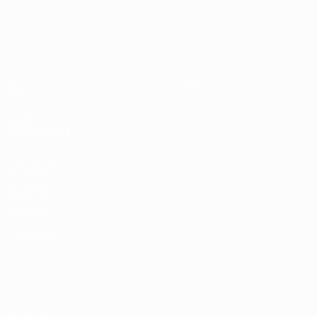
Finalissima
Match
Boutique
Infos
VOIR
ÉGALEMENT
fr.UEFA.com
Fondation
UEFA pour
l'enfance
Boutique
LANGUES
Français
English
Français
Deutsch
Русский
Español
Italiano
Português
Vie privée