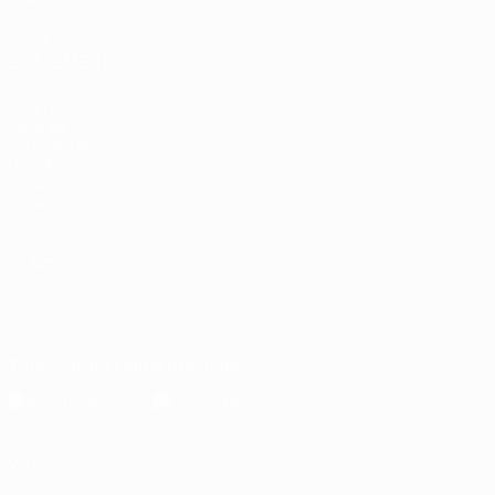
VOIR
ÉGALEMENT
fr.UEFA.com
Dans les
coulisses de
l'UEFA
Fondation
UEFA pour
l'enfance
LANGUES
Français
English
Français
Deutsch
Русский
Español
Italiano
Português
Télécharger l'appli officielle
Vie privée