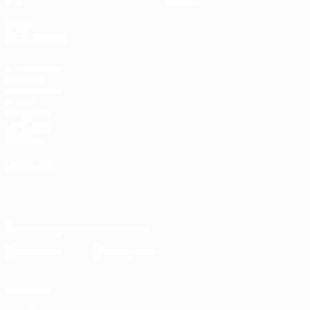
VOIR
ÉGALEMENT
fr.UEFA.com
Dans les
coulisses de
l'UEFA
Fondation
UEFA pour
l'enfance
LANGUES
Français
English
Français
Deutsch
Русский
Español
Italiano
Português
Télécharger l'appli officielle
Vie privée