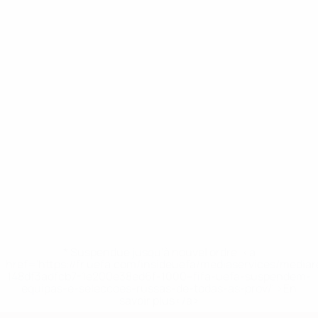
* Suspendue jusqu'à nouvel ordre. <a
href='https://fr.uefa.com/insideuefa/mediaservices/media
148df3adfcb7-1e200e38ed6f-1000--fifa-uefa-suspendem-
equipas-e-seleccoes-russas-de-todas-as-prov/' >En
savoir plus</a>