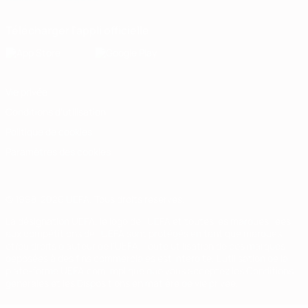
Télécharger l'appli officielle
Vie privée
Conditions d'utilisation
Politique de cookies
Paramètres des cookies
© 1998-2026 UEFA. Tous droits réservés.
La désignation UEFA, le logo de l'UEFA et toutes les marques liées
aux compétitions de l'UEFA sont protégés en tant que marques
et/ou droits d'auteur de l'UEFA. Toute utilisation de ces marques
déposées à des fins commerciales est interdite. L'utilisation de la
plate-forme UEFA.com implique que vous acceptez les Conditions
générales et les Dispositions en matière de vie privée.