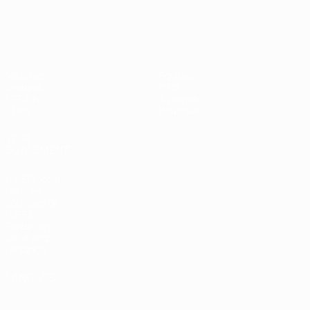
European Qualifiers
Matches
Équipes
Groupes
Infos
UEFA.tv
À propos
Stats
Boutique
VOIR
ÉGALEMENT
fr.UEFA.com
Dans les
coulisses de
l'UEFA
Fondation
UEFA pour
l'enfance
LANGUES
Français
English
Français
Deutsch
Русский
Español
Italiano
Português