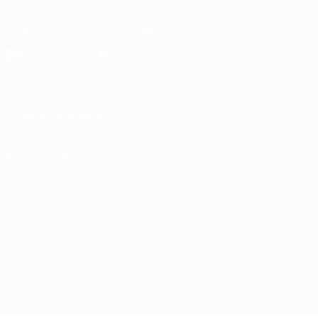
Télécharger l'appli officielle
Vie privée
Conditions d'utilisation
Politique de cookies
Paramètres des cookies
© 1998-2026 UEFA. Tous droits réservés.
La désignation UEFA, le logo de l'UEFA et toutes les marques liées
aux compétitions de l'UEFA sont protégés en tant que marques
et/ou droits d'auteur de l'UEFA. Toute utilisation de ces marques
déposées à des fins commerciales est interdite. L'utilisation de la
plate-forme UEFA.com implique que vous acceptez les Conditions
générales et les Dispositions en matière de vie privée.