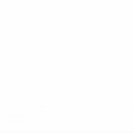
* Suspendue jusqu'à nouvel ordre. <a
href='https://fr.uefa.com/insideuefa/mediaservices/media
148df3adfcb7-1e200e38ed6f-1000--fifa-uefa-suspendem-
equipas-e-seleccoes-russas-de-todas-as-prov/' >En
savoir plus</a>