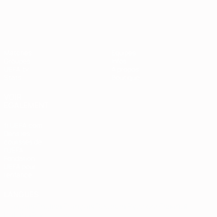
European Qualifiers
Matches
Équipes
Groupes
Infos
UEFA.tv
À propos
Stats
Boutique
VOIR
ÉGALEMENT
fr.UEFA.com
Dans les
coulisses de
l'UEFA
Fondation
UEFA pour
l'enfance
LANGUES
Français
English
Français
Deutsch
Русский
Español
Italiano
Português