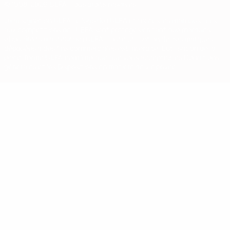
© 1998-2026 UEFA. Tous droits réservés.
La désignation UEFA, le logo de l'UEFA et toutes les marques liées
aux compétitions de l'UEFA sont protégés en tant que marques
et/ou droits d'auteur de l'UEFA. Toute utilisation de ces marques
déposées à des fins commerciales est interdite. L'utilisation de la
plate-forme UEFA.com implique que vous acceptez les Conditions
générales et les Dispositions en matière de vie privée.