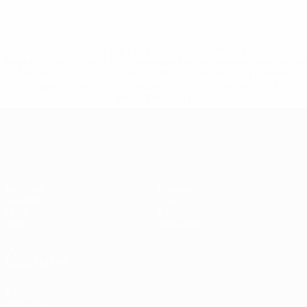
* Suspendue jusqu'à nouvel ordre. <a
href='https://fr.uefa.com/insideuefa/mediaservices/media
148df3adfcb7-1e200e38ed6f-1000--fifa-uefa-suspendem-
equipas-e-seleccoes-russas-de-todas-as-prov/' >En
savoir plus</a>
European Qualifiers
Matches
Équipes
Groupes
Infos
UEFA.tv
À propos
Stats
Boutique
VOIR
ÉGALEMENT
fr.UEFA.com
Dans les