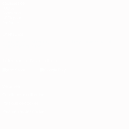
coulisses de
l'UEFA
Fondation
UEFA pour
l'enfance
LANGUES
Français
English
Français
Deutsch
Русский
Español
Italiano
Português
Télécharger l'appli officielle
Vie privée
Conditions d'utilisation
Politique de cookies
Paramètres des cookies