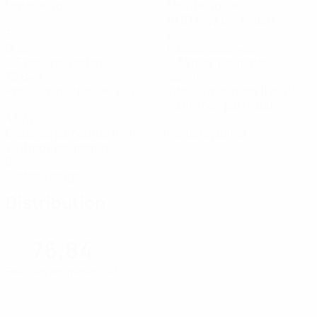
Matches joués
Minutes jouées
61,67 moy. par match
3
2
Buts
Passes décisives
0,5 moy. par match
0,34 moy. par match
76,84%
32,39
Précision des passes (%)
Vitesse maximale (km/h)
28,56 moy. par match
43,74
0
Distance parcourue (km)
Cartons jaunes
7,29 moy. par match
0
Cartons rouges
Distribution
76,84
Précision des passes (%)