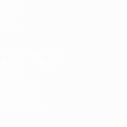
l'UEFA
Fondation
UEFA pour
l'enfance
LANGUES
Français
English
Français
Deutsch
Русский
Español
Italiano
Português
Télécharger l'appli officielle
Vie privée
Conditions d'utilisation
Politique de cookies
Paramètres des cookies
© 1998-2026 UEFA. Tous droits réservés.