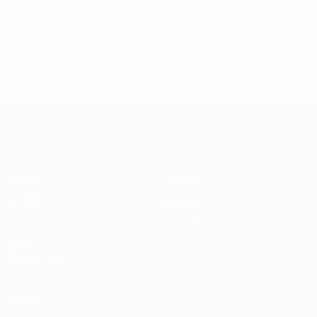
* Suspendue jusqu'à nouvel ordre. <a
href='https://fr.uefa.com/insideuefa/mediaservices/media
148df3adfcb7-1e200e38ed6f-1000--fifa-uefa-suspendem-
equipas-e-seleccoes-russas-de-todas-as-prov/' >En
savoir plus</a>
European Qualifiers
Matches
Équipes
Groupes
Infos
UEFA.tv
À propos
Stats
Boutique
VOIR
ÉGALEMENT
fr.UEFA.com
Dans les
coulisses de