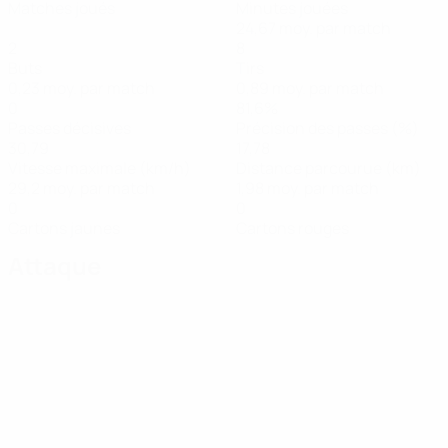
Matches joués
Minutes jouées
24,67 moy. par match
2
8
Buts
Tirs
0,23 moy. par match
0,89 moy. par match
0
81,6%
Passes décisives
Précision des passes (%)
30,79
17,78
Vitesse maximale (km/h)
Distance parcourue (km)
29,2 moy. par match
1,98 moy. par match
0
0
Cartons jaunes
Cartons rouges
Attaque