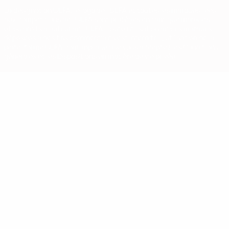
La désignation UEFA, le logo de l'UEFA et toutes les marques liées
aux compétitions de l'UEFA sont protégés en tant que marques
et/ou droits d'auteur de l'UEFA. Toute utilisation de ces marques
déposées à des fins commerciales est interdite. L'utilisation de la
plate-forme UEFA.com implique que vous acceptez les Conditions
générales et les Dispositions en matière de vie privée.