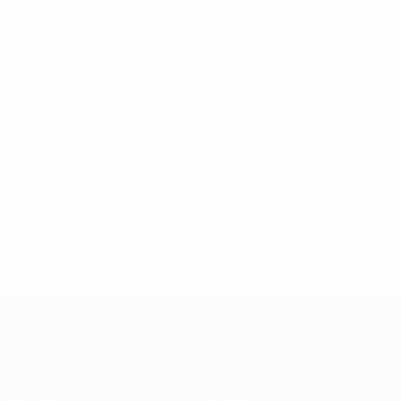
contenait ses assauts. Lewandowski manquait à
nouveau le cadre tandis que la frappe de Sebastian
Boenisch était détournée par Božović. Le résultat ne
convenait à aucune équipe mais la Pologne possède
une occasion de renouer avec la victoire dès mardi en
déplacement à Saint-Marin.
© 1998-2026 UEFA. All rights reserved.
Mis à jour le: vendredi 5 juin 2015
European Qualifiers
Matches
Équipes