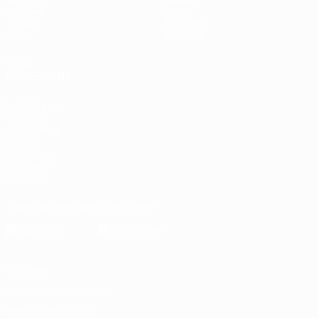
Groupes
Infos
UEFA.tv
À propos
Stats
Boutique
VOIR
ÉGALEMENT
fr.UEFA.com
Dans les
coulisses de
l'UEFA
Fondation
UEFA pour
l'enfance
Télécharger l'appli officielle
Vie privée
Conditions d'utilisation
Politique de cookies