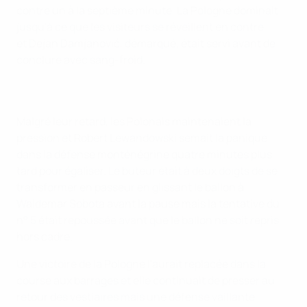
contre un à la septième minute. La Pologne dominait
jusqu'à ce que les visiteurs se réveillent en contre
et Dejan Damjanović, démarqué, était servi avant de
conclure avec sang-froid.
Malgré leur retard, les Polonais maintenaient la
pression et Robert Lewandowski semait la panique
dans la défense monténégrine quatre minutes plus
tard pour égaliser. Le buteur était à deux doigts de se
transformer en passeur en glissant le ballon à
Waldemar Sobota avant la pause mais la tentative du
n° 5 était repoussée avant que le ballon ne soit repris
hors cadre.
Une victoire de la Pologne l'aurait replacée dans la
course aux barrages et elle continuait de presser au
retour des vestiaires mais une défense vaillante