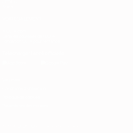
UEFA.tv
Stats
VOIR ÉGALEMENT
fr.UEFA.com
Dans les coulisses de l'UEFA
Fondation UEFA pour l'enfance
Télécharger l'appli officielle
Vie privée
Conditions d'utilisation
Politique de cookies
Paramètres des cookies
© 1998-2026 UEFA. Tous droits réservés.