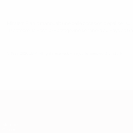
Miralem Pjanić manquait une belle occasion d'égaliser sur 
10 octobre, la Bosnie-Herzégovine se rendra au Pays de Gal
© 1998-2026 UEFA. All rights reserved.
Mis à jour le: mercredi 3 juin 2015
European Qualifiers
Matches
Groupes