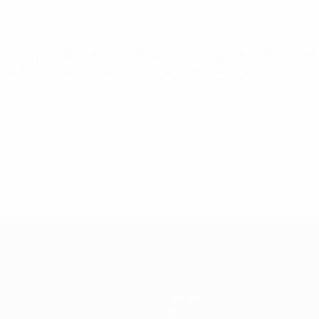
penalty à la dernière minute, Antonis Giorgallides détournant 
les tandis que Chypre tentera de confirmer face à Israël.
Équipes
Infos