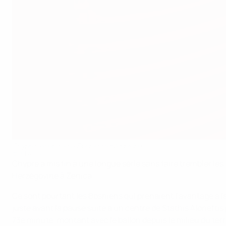
Chypre assomme la Bosnie-Herzégovine
©UEFA.com
Chypre a mis fin à une longue série sans faire trembler les
Herzégovine à Zenica.
Ce sont pourtant les Bosniens qui prenaient l'avantage à la 
juste avant la pause suite à un centre de Stathis Aloneftis po
73e minute, montant avec le ballon depuis le milieu du terr