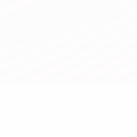
 filets pour lancer sa campagne dans le Groupe B des éliminato
sixième minute grâce à Vedad Ibišević de la tête sur un centre d'
ur les Chypriotes, dont le dernier but remontait à février 2013. C
ain pour battre Begović.