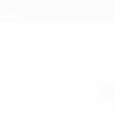
-Herzégovine
trembler les filets pour s'imposer à Zenica.