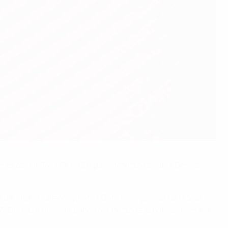
ires de l'UEFA EURO 2016 par une victoire sur la Bosnie-
Avdija Vršajević. Dimitris Christofi égalisait de la tête
hristofi finissait par offrir la victoire aux insulaires à la